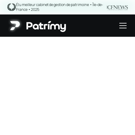
Élu meilleur cabinet de gestion de patrimoine • Île-de-
|
France • 2025
Assurance Vie
Guide de l'Assurance-Vie
Assurance vie multisupport : comment ça fonctionne ?
Assurance vie
multisupport :
comment ça
fonctionne ?