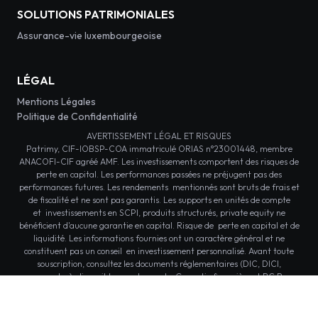
SOLUTIONS PATRIMONIALES
Assurance-vie luxembourgeoise
LÉGAL
Mentions Légales
Politique de Confidentialité
AVERTISSEMENT LÉGAL ET RISQUES
Patrimy, CIF-IOBSP-COA immatriculé ORIAS n°23001448, membre
ANACOFI-CIF agréé AMF. Les investissements comportent des risques de
perte en capital. Les performances passées ne préjugent pas des
performances futures. Les rendements mentionnés sont bruts de frais et
de fiscalité et ne sont pas garantis. Les supports en unités de compte
et investissements en SCPI, produits structurés, private equity ne
bénéficient d'aucune garantie en capital. Risque de perte en capital et de
liquidité. Les informations fournies ont un caractère général et ne
constituent pas un conseil en investissement personnalisé. Avant toute
souscription, consultez les documents réglementaires (DIC, DICI,
prospectus) disponibles sur demande. Garantie financière et RC Pro
conformes aux Code des Assurances. Document non contractuel.
© 2026 Patrimy - Tous droits réservés.