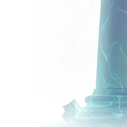
e frais d’arbitrage
rat premium
rgé Generali