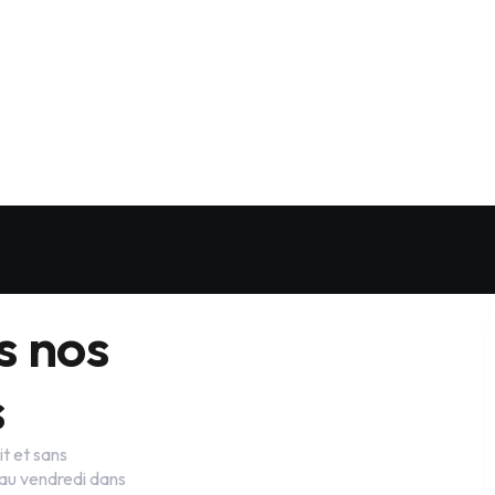
gamme.
s
s nos
s
t et sans
 au vendredi dans