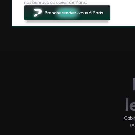
nos bureaux au coeur de Paris.
Prendre rendez-vous à Paris
l
Cabi
pa