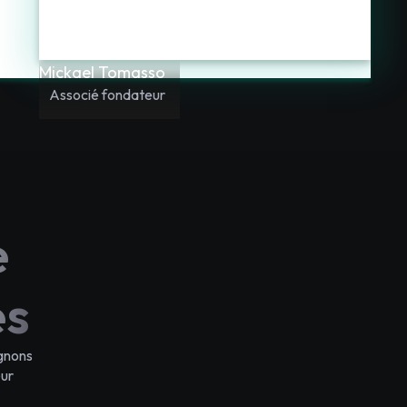
Mickael Tomasso
Associé fondateur
e
es
gnons
eur