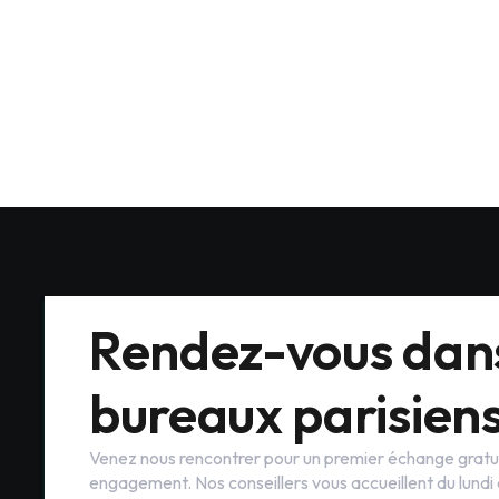
produits auprès d'une clientèle patrimoniale haut de 
Paris 17ème
3–6 ans d'expérience
Plein temp
Rendez-vous dan
bureaux parisien
Venez nous rencontrer pour un premier échange gratui
engagement. Nos conseillers vous accueillent du lundi