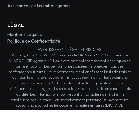
Assurance-vie luxembourgeoise
LÉGAL
Mentions Légales
Politique de Confidentialité
AVERTISSEMENT LÉGAL ET RISQUES
Patrimy, CIF-IOBSP-COA immatriculé ORIAS n°23001448, membre
ANACOFI-CIF agréé AMF. Les investissements comportent des risques de
perte en capital. Les performances passées ne préjugent pas des
performances futures. Les rendements mentionnés sont bruts de frais et
de fiscalité et ne sont pas garantis. Les supports en unités de compte
et investissements en SCPI, produits structurés, private equity ne
bénéficient d'aucune garantie en capital. Risque de perte en capital et de
liquidité. Les informations fournies ont un caractère général et ne
constituent pas un conseil en investissement personnalisé. Avant toute
souscription, consultez les documents réglementaires (DIC, DICI,
prospectus) disponibles sur demande. Garantie financière et RC Pro
conformes aux Code des Assurances. Document non contractuel.
© 2026 Patrimy - Tous droits réservés.