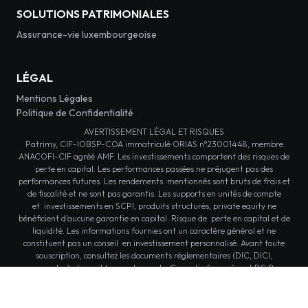
SOLUTIONS PATRIMONIALES
Assurance-vie luxembourgeoise
LÉGAL
Mentions Légales
Politique de Confidentialité
AVERTISSEMENT LÉGAL ET RISQUES
Patrimy, CIF-IOBSP-COA immatriculé ORIAS n°23001448, membre
ANACOFI-CIF agréé AMF. Les investissements comportent des risques de
perte en capital. Les performances passées ne préjugent pas des
performances futures. Les rendements mentionnés sont bruts de frais et
de fiscalité et ne sont pas garantis. Les supports en unités de compte
et investissements en SCPI, produits structurés, private equity ne
bénéficient d'aucune garantie en capital. Risque de perte en capital et de
liquidité. Les informations fournies ont un caractère général et ne
constituent pas un conseil en investissement personnalisé. Avant toute
souscription, consultez les documents réglementaires (DIC, DICI,
prospectus) disponibles sur demande. Garantie financière et RC Pro
conformes aux Code des Assurances. Document non contractuel.
© 2026 Patrimy - Tous droits réservés.